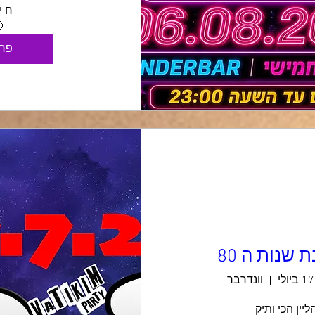

ים
מסיבת שנות
וונדרבר