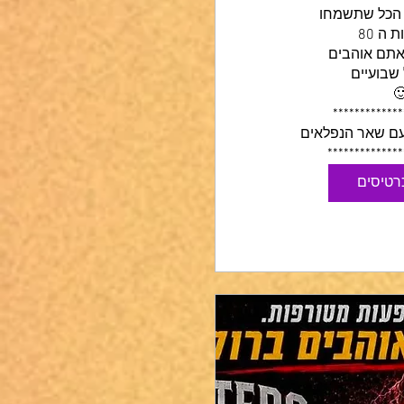
**************
כרטיסים