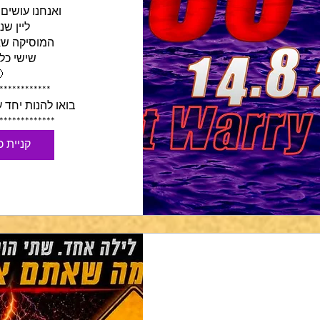
*************
קניית 