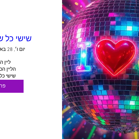
שישי כל שב
יום ו׳, 28 באוג׳
שישי כל
פר