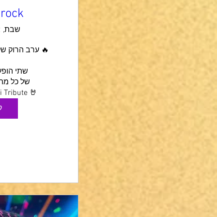
 rock
שבת, 22 באוג׳
🤘 Slippery Days – Bon Jovi Tribute
ק