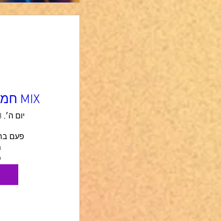
MIX חמישי פעם בחודש
יום ה׳, 03 בספט׳
פ