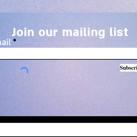
Join our mailing list
ail
Subscr