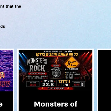
nt that the
Smoking is prohibited in the club grounds!!!
e
Monsters of