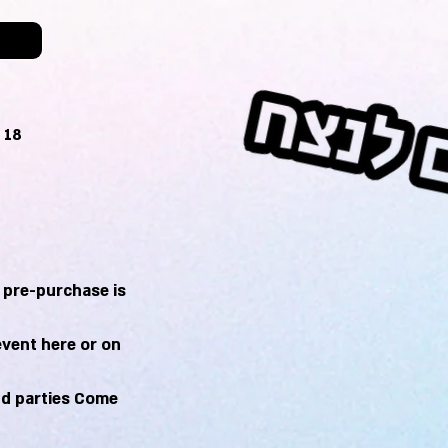
 18
r pre-purchase is
event here or on
nd parties Come