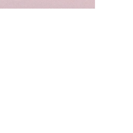
Wunderbar | Club | haifa
הופעות מסיבות ואירועים בחיפה
חטיבת גולני 18, חיפה
טל לפרטים: 052-8090910
Email : wunderbarhaifa@gmail.com
הופעות בחיפה
מסיבות בחיפה
תיאטרון בחיפה
הרצאות בחיפה
סטנדאפ בחיפה
ריקודים בחיפה
אומנות בחיפה
תרבות בחיפה
Privacy Policy