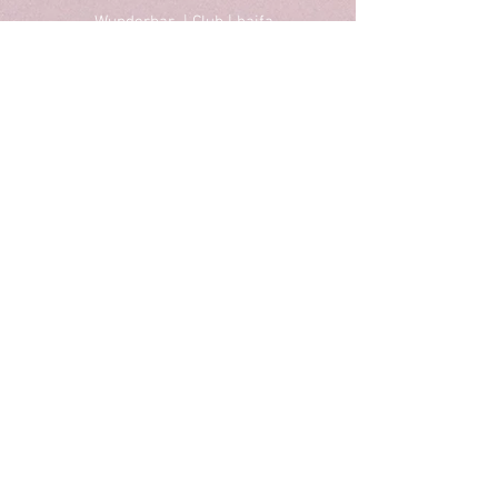
Wunderbar | Club | haifa
הופעות מסיבות ואירועים בחיפה
חטיבת גולני 18, חיפה
טל לפרטים: 052-8090910
Email : wunderbarhaifa@gmail.com
הופעות בחיפה
מסיבות בחיפה
תיאטרון בחיפה
הרצאות בחיפה
סטנדאפ בחיפה
ריקודים בחיפה
אומנות בחיפה
תרבות בחיפה
Privacy Policy