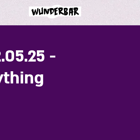
05.25 -
ything