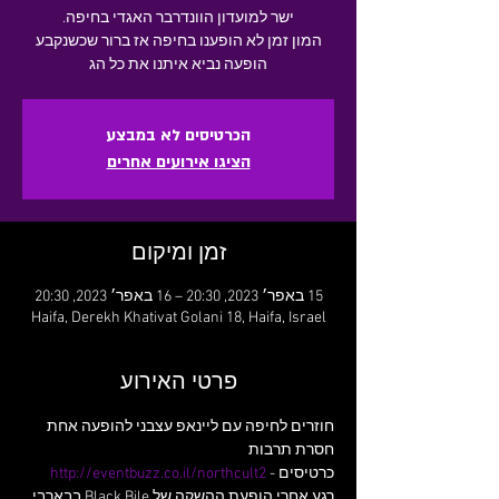
המון זמן לא הופענו בחיפה אז ברור שכשנקבע
הופעה נביא איתנו את כל הג
הכרטיסים לא במבצע
הציגו אירועים אחרים
זמן ומיקום
15 באפר׳ 2023, 20:30 – 16 באפר׳ 2023, 20:30
Haifa, Derekh Khativat Golani 18, Haifa, Israel
פרטי האירוע
חוזרים לחיפה עם ליינאפ עצבני להופעה אחת 
כרטיסים - 
http://eventbuzz.co.il/northcult2
רגע אחרי הופעת ההשקה של Black Bile בבארבי 