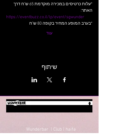
*עלות כרטיסים במכירה מוקדמת 65 ש"ח דרך 
האתר:
https://eventbuzz.co.il/lp/event/sgwunder
*בערב המופע המחיר בקופה 80 ש"ח
עוד
שיתוף
Wunderbar | Club | haifa
הופעות מסיבות ואירועים בחיפה