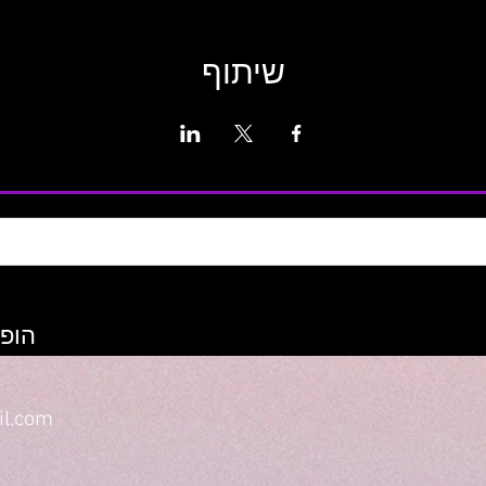
שיתוף
הופע
il.com