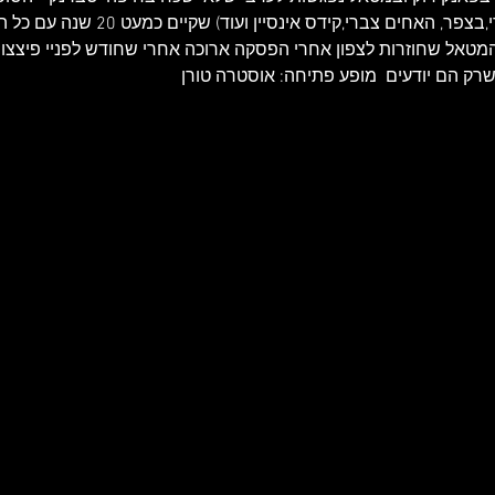
והמטאל הגודלים (יוסלס אייד די,בצפר, הא
רק הם יודעים  מופע פתיחה: אוסטרה טורן