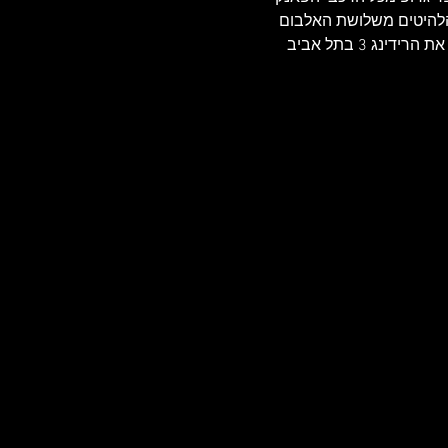
חים צברי,קידס אינסיין ועוד) שקיים כמעט 20 שנה עם כל הלהיטים משלושת האלבום 
הראשונים  שרדהד - מפלצות המטאל שחוזרות לצפון אחרי הפסקה ארוכה אחרי שחודש לפניי פיצצו את הרידינג 3 בתל אביב 