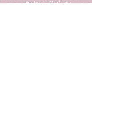
Wunderbar | Club | haifa
הופעות מסיבות ואירועים בחיפה
חטיבת גולני 18, חיפה
טל לפרטים: 052-8090910
Email : wunderbarhaifa@gmail.com
הופעות בחיפה
מסיבות בחיפה
תיאטרון בחיפה
הרצאות בחיפה
סטנדאפ בחיפה
ריקודים בחיפה
אומנות בחיפה
תרבות בחיפה
Privacy Policy