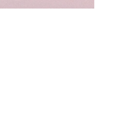
Wunderbar | Club | haifa
הופעות מסיבות ואירועים בחיפה
חטיבת גולני 18, חיפה
טל לפרטים: 052-8090910
Email : wunderbarhaifa@gmail.com
הופעות בחיפה
מסיבות בחיפה
תיאטרון בחיפה
הרצאות בחיפה
סטנדאפ בחיפה
ריקודים בחיפה
אומנות בחיפה
תרבות בחיפה
Privacy Policy