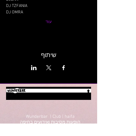
DJ TZFANIA

DJ OMRA
עוד
שיתוף
Wunderbar | Club | haifa
הופעות מסיבות ואירועים בחיפה
חטיבת גולני 18, חיפה
טל לפרטים: 052-8090910