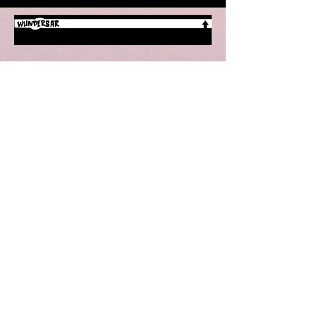
Wunderbar | Club | Haifa
Party performances and events in Haifa
Derekh Khativat Golani 18
Tel for details: +927-52-8090910
Email: wunderbarhaifa@gmail.com
Performances in Haifa
Parties in Haifa
Theater in Haifa
Lectures in Haifa
Standup in Haifa
Dancing in Haifa
Art in Haifa
Culture in Haifa
Privacy Policy