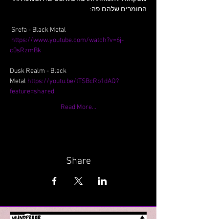
החומרים שלהם פה: 
 Srefa - Black Metal 
https://www.youtube.com/watch?v=6j-
c0sRzmBk
Dusk Realm - Black 
Metal 
https://youtu.be/tTSBcRb1dAQ?
feature=shared
Read More...
Share