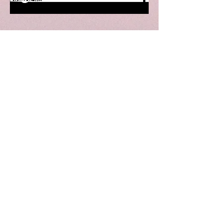
Wunderbar | Club | Haifa
Party performances and events in Haifa
Derekh Khativat Golani 18
Tel for details: +927-52-8090910
Email: wunderbarhaifa@gmail.com
Performances in Haifa
Parties in Haifa
Theater in Haifa
Lectures in Haifa
Standup in Haifa
Dancing in Haifa
Art in Haifa
Culture in Haifa
Privacy Policy