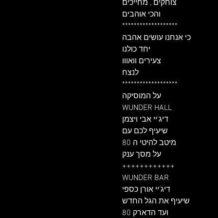
צוחקים , מחייכים

והכי אוהבים

*******************

כי אנחנו עושים אהבה

יחד כולנו

צעירים וואווו

לנצח

*******************

על המוסיקה

WUNDER HALL

דיג'יי אבי ויצמן

שיעיף לכם עם

מיטב להיטי ה 80

על מסך ענק

++++++++++++

WUNDER BAR

דיג'יי אורן כספי

שיעיף את הגל החדש

ועד הדארק 80
