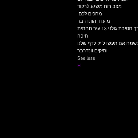
מצב רוח משגע לרקוד

 מחכים לכם

מועדון הוונדרבר

דרך חטיבת גולני 18 עיר תחתית

חיפה

נשמח אם תעשו לייק לדף שלנו
ותיקים וונדרבר
See less
H