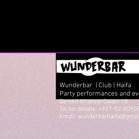
Wunderbar | Club | Haifa
Party performances and eve
Derekh Khativat Golani 18
Tel for details: +927-52-8090
Email: wunderbarhaifa@gmai