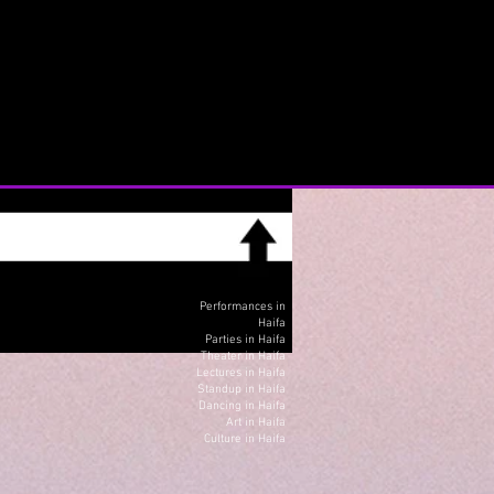
Performances in
Haifa
Parties in Haifa
Theater in Haifa
Lectures in Haifa
Standup in Haifa
Dancing in Haifa
Art in Haifa
Culture in Haifa