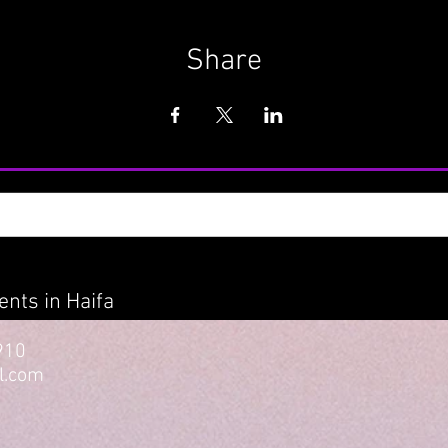
Share
nts in Haifa
910
l.com