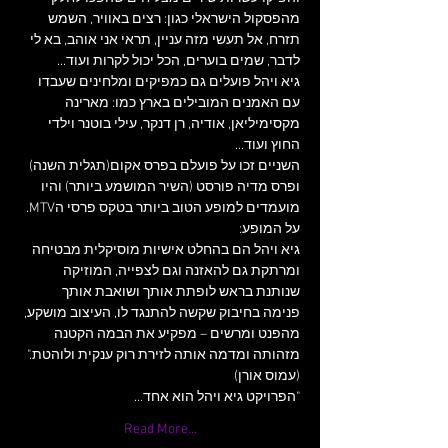
מהפסקול הישראלי כגון: רצים באוויר, השמש 
תזרח, אל תעשי מזה עניין, תראי אני אוהב, בא לי 
גיא ויהל פועלים גם כמפיקים ומלחינים שעבדו 
עם האמנים המובילים בארץ כמו: מארינה 
מקסימיליאן, אודיה, רן דנקר, עילי בוטנר וילדי 
השניים זכו על פועלם בפרס אקום(תגלית השנה) 
ופרס מדיה פורסט (השיר המושמע ביותר) והיו 
מועמדים למופע הטוב ביותר בטקס פרסי הMTV.
גיא ויהל הם בהחלט אישיות מוסיקלית מבטיחה 
ומרתקת גם להאזנה וגם לצפייה, המוזיקה 
שנותנת בראש לופתת אותך ושואבת אותך 
פנימה בחיבוק שקשה להתנגד לו, העיצוב מושקע, 
מהפנט ומרשים – מפקיע את הבמה הקטנה 
מזהותה ומדמה אותה לזירת רוק ענקית ולוהטת." 
"הפרויקט גיא ויהל הוא אחד…
Read More...