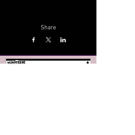
Share
Wunderbar | Club | Haifa
Party performances and events in Haifa
Derekh Khativat Golani 18
Tel for details: +927-52-8090910
Email: wunderbarhaifa@gmail.com
Performances in Haifa
Parties in Haifa
Theater in Haifa
Lectures in Haifa