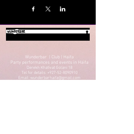
Wunderbar | Club | Haifa
Party performances and events in Haifa
Derekh Khativat Golani 18
Tel for details: +927-52-8090910
Email: wunderbarhaifa@gmail.com
Performances in Haifa
Parties in Haifa
Theater in Haifa
Lectures in Haifa
Standup in Haifa
Dancing in Haifa
Art in Haifa
Culture in Haifa