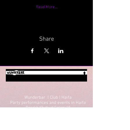
Read More...
Share
Wunderbar | Club | Haifa
Party performances and events in Haifa
Derekh Khativat Golani 18
Tel for details: +927-52-8090910
Email: wunderbarhaifa@gmail.com
Performances in Haifa