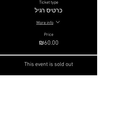
Ticket type
כרטיס רגיל
More info
Price
₪60.00
This event is sold out
Share