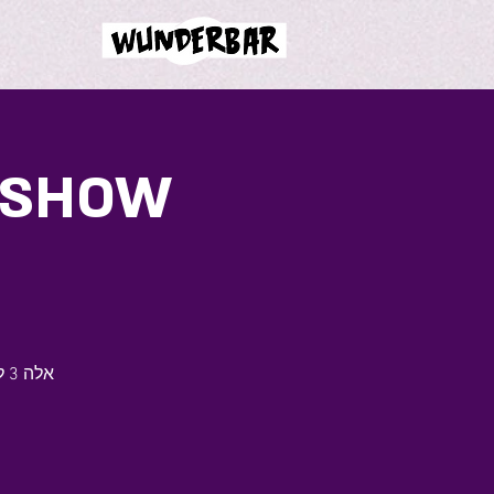
 SHOW
אל