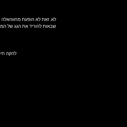
שבאות להוריד את הגג של המקום:BRCDS: ענקי המטאלקור הישראלים באים לוונדרבר  והם לא מתכננים ל
GHTCRUSHER