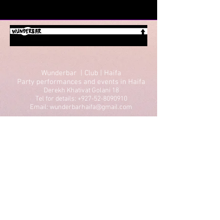
Wunderbar | Club | Haifa
Party performances and events in Haifa
Derekh Khativat Golani 18
Tel for details: +927-52-8090910
Email: wunderbarhaifa@gmail.com
Performances in Haifa
Parties in Haifa
Theater in Haifa
Lectures in Haifa
Standup in Haifa
Dancing in Haifa
Art in Haifa
Culture in Haifa
Privacy Policy