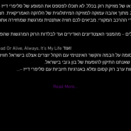
או של מוזיקת רוק בכלל, לא תוכלו לפספס את המופע של סליפרי דייז
המובילה, שהוקמה בשנת 2019 מתוך אהבה עמוקה למוזיקה המיתולוגית של הלהקה האמריקא
 ההרכב המקורי, מביאים לכם חוויה אותנטית ומרגשת שמחזירה אתכם
לים – מהמנוני האצטדיונים האדירים ועד לבלדות הרוק המרגשות שהפכו
Livin' On A Prayer, Wanted Dead Or Alive, Always, It's My Life ועוד!
ומה על הבמה והקשר האינטימי עם הקהל יוצרים אצלנו בישראל חווי
אנחנו התיקון להופעות של בון ג'ובי בישראל.
 ערב רוק קסום ומלא באנרגיות חיוביות עם סליפרי דייז –…
Read More...