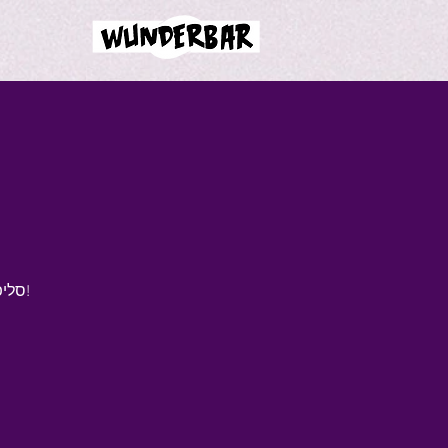
סליפרי דייז – המחווה האולטימטיבית לבון ג'ובי בישראל חוזרת לוונדרבר חיפה!