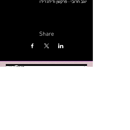
יוגב חרובי - פרקשן ודידג'רידו
Share
Wunderbar | Club | Haifa
Party performances and events in Haifa
Derekh Khativat Golani 18
Tel for details: +927-52-8090910
Email: wunderbarhaifa@gmail.com
Performances in Haifa
Parties in Haifa