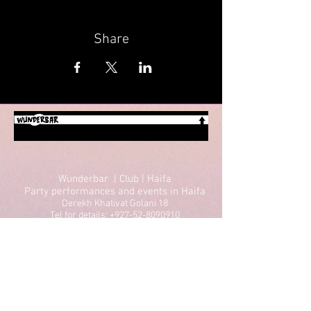
Share
Wunderbar | Club | Haifa
Party performances and events in Haifa
Derekh Khativat Golani 18
Tel for details: +927-52-8090910
Email: wunderbarhaifa@gmail.com
Performances in Haifa
Parties in Haifa
Theater in Haifa
Lectures in Haifa
Standup in Haifa