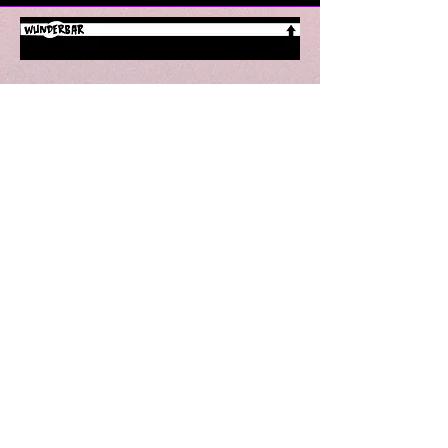
Wunderbar | Club | Haifa
Party performances and events in Haifa
Derekh Khativat Golani 18
Tel for details: +927-52-8090910
Email: wunderbarhaifa@gmail.com
Performances in Haifa
Parties in Haifa
Theater in Haifa
Lectures in Haifa
Standup in Haifa
Dancing in Haifa
Art in Haifa
Culture in Haifa
Privacy Policy