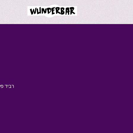
רביד פל