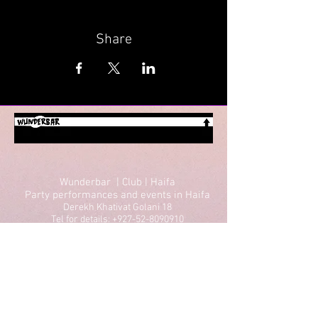
Share
Wunderbar | Club | Haifa
Party performances and events in Haifa
Derekh Khativat Golani 18
Tel for details: +927-52-8090910
Email: wunderbarhaifa@gmail.com
Performances in Haifa
Parties in Haifa
Theater in Haifa
Lectures in Haifa
Standup in Haifa