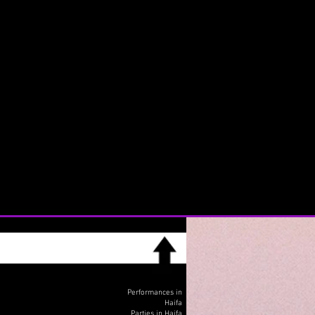
Performances in
Haifa
Parties in Haifa